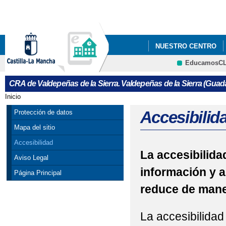
Pa
co
pri
NUESTRO CENTRO
EducamosC
CRFP
CRA de Valdepeñas de la Sierra. Valdepeñas de la Sierra (Guada
Inicio
Se encuentra usted aquí
Accesibilid
Protección de datos
Mapa del sitio
Accesibilidad
La accesibilidad
Aviso Legal
información y a
Página Principal
reduce de maner
La accesibilidad 