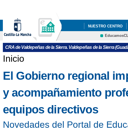
Pa
co
pri
NUESTRO CENTRO
EducamosC
CRFP
CRA de Valdepeñas de la Sierra. Valdepeñas de la Sierra (Guada
Se encuentra usted aquí
Inicio
El Gobierno regional i
y acompañamiento profes
equipos directivos
Novedades del Portal de Educ